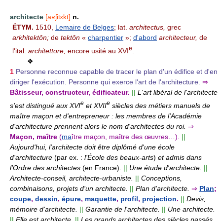
architecte
[aʀʃitɛkt]
n.
ÉTYM.
1510,
Lemaire de Belges
; lat.
architectus,
grec
arkhitektôn;
de
tektôn
«
charpentier
»;
d'abord
architecteur,
de
e
l'ital.
architettore,
encore usité au XVI
.
❖
1
Personne reconnue capable de tracer le plan d'un édifice et d'en
diriger l'exécution. Personne qui exerce l'art de l'architecture.
⇒
Bâtisseur, constructeur, édificateur.
||
L'art libéral de l'architecte
e
e
s'est distingué aux XVI
et XVII
siècles des métiers manuels de
maître maçon et d'entrepreneur : les membres de l'Académie
d'architecture prennent alors le nom d'architectes du roi.
⇒
Maçon, maître
(
ma
ître maçon, maître des œuvres…).
||
Aujourd'hui, l'architecte doit être diplômé d'une école
d'architecture
(par ex. :
l'École des beaux-arts
)
et admis dans
l'Ordre des architectes
(en France).
||
Une étude d'architecte.
||
Architecte-conseil, architecte-urbaniste.
||
Conceptions,
combinaisons, projets d'un architecte.
||
Plan d'architecte.
⇒
Plan
;
coupe
,
dessin
,
épure
,
maquette
,
profil
,
projection
.
||
Devis,
mémoire d'architecte.
||
Garantie de l'architecte.
||
Une architecte.
||
Elle est architecte.
||
Les grands architectes des siècles passés.