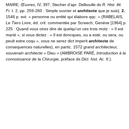
MAIRE,
Œuvres,
IV, 397, Stecher d'apr. Delboulle ds
R. Hist. litt.
Fr.
t. 2, pp. 259-260 : Simple ouvrier et
architecte
que je suis);
2.
1546 p. ext. « personne ou entité qui élabore qqc. » (RABELAIS,
Le Tiers Livre,
éd. crit. commentée par Screech, Genève [1964] p.
225 : Quand vous oirez dire de quelqu'un ces trois motz : « Il est
marié », si vous dictez : « Il est doncques, ou a esté, ou sera, ou
peult estre coqu », vous ne serez dict imperit
architecte
de
consequences naturelles); en partic. 1572
grand architecteur,
souverain architecte
« Dieu » (AMBROISE PARÉ,
Introduction à la
connoissance de la Chirurgie,
préface ds
Dict. hist. Ac. fr.
).