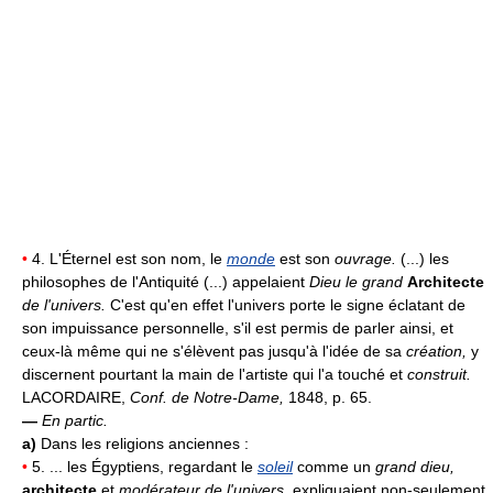
•
4. L'Éternel est son nom, le
monde
est son
ouvrage.
(...) les
philosophes de l'Antiquité (...) appelaient
Dieu le grand
Architecte
de l'univers.
C'est qu'en effet l'univers porte le signe éclatant de
son impuissance personnelle, s'il est permis de parler ainsi, et
ceux-là même qui ne s'élèvent pas jusqu'à l'idée de sa
création,
y
discernent pourtant la main de l'artiste qui l'a touché et
construit.
LACORDAIRE,
Conf. de Notre-Dame,
1848, p. 65.
—
En partic.
a)
Dans les religions anciennes :
•
5. ... les Égyptiens, regardant le
soleil
comme un
grand dieu,
architecte
et
modérateur de l'univers,
expliquaient non-seulement