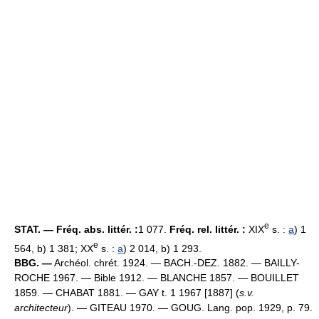
e
STAT. — Fréq. abs. littér. :
1 077.
Fréq. rel. littér. :
XIX
s. :
a
) 1
e
564, b) 1 381; XX
s. :
a
) 2 014, b) 1 293.
BBG. —
Archéol. chrét. 1924. — BACH.-DEZ. 1882. — BAILLY-
ROCHE 1967. — Bible 1912. — BLANCHE 1857. — BOUILLET
1859. — CHABAT 1881. — GAY t. 1 1967 [1887] (
s.v.
architecteur
). — GITEAU 1970. — GOUG. Lang. pop. 1929, p. 79.