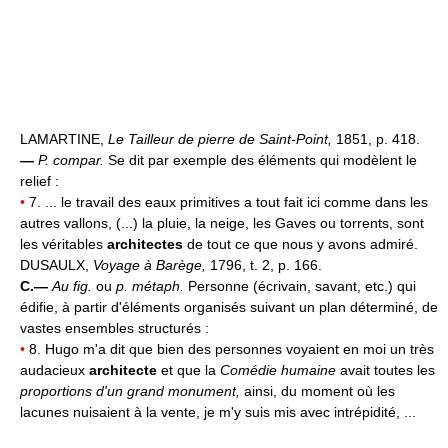
LAMARTINE,
Le Tailleur de pierre de Saint-Point,
1851, p. 418.
—
P. compar.
Se dit par exemple des éléments qui modèlent le
relief :
•
7. ... le travail des eaux primitives a tout fait ici comme dans les
autres vallons, (...) la pluie, la neige, les Gaves ou torrents, sont
les véritables
architectes
de tout ce que nous y avons admiré.
DUSAULX,
Voyage à Barège,
1796, t. 2, p. 166.
C.—
Au fig.
ou
p. métaph.
Personne (écrivain, savant, etc.) qui
édifie, à partir d'éléments organisés suivant un plan déterminé, de
vastes ensembles structurés :
•
8. Hugo m'a dit que bien des personnes voyaient en moi un très
audacieux
architecte
et que la
Comédie humaine
avait toutes les
proportions d'un grand monument,
ainsi, du moment où les
lacunes nuisaient à la vente, je m'y suis mis avec intrépidité, ...