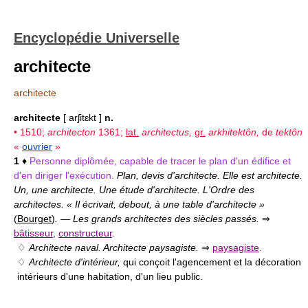
Encyclopédie Universelle
architecte
architecte
architecte
[ arʃitɛkt ]
n.
• 1510;
architecton
1361;
lat.
architectus,
gr.
arkhitektôn,
de
tektôn
«
ouvrier
»
1
♦
Personne diplômée, capable de tracer le plan d'un édifice et
d'en diriger l'exécution.
Plan, devis d'architecte. Elle est architecte.
Un, une architecte. Une étude d'architecte. L'Ordre des
architectes. « Il écrivait, debout, à une table d'architecte »
(
Bourget
)
.
—
Les grands architectes des siècles passés.
⇒
bâtisseur
,
constructeur
.
♢
Architecte naval. Architecte paysagiste.
⇒
paysagiste
.
♢
Architecte d'intérieur,
qui conçoit l'agencement et la décoration
intérieurs d'une habitation, d'un lieu public.