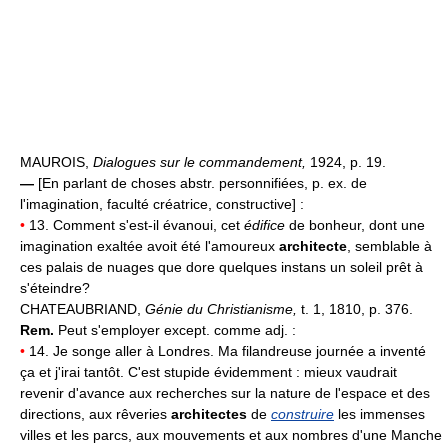
MAUROIS,
Dialogues sur le commandement,
1924, p. 19.
—
[En parlant de choses abstr. personnifiées, p. ex. de
l'imagination, faculté créatrice, constructive] :
•
13. Comment s'est-il évanoui, cet
édifice
de bonheur, dont une
imagination exaltée avoit été l'amoureux
architecte
, semblable à
ces palais de nuages que dore quelques instans un soleil prêt à
s'éteindre?
CHATEAUBRIAND,
Génie du Christianisme,
t. 1, 1810, p. 376.
Rem.
Peut s'employer except. comme adj. :
•
14. Je songe aller à Londres. Ma filandreuse journée a inventé
ça et j'irai tantôt. C'est stupide évidemment : mieux vaudrait
revenir d'avance aux recherches sur la nature de l'espace et des
directions, aux rêveries
architectes
de
construire
les immenses
villes et les parcs, aux mouvements et aux nombres d'une Manche