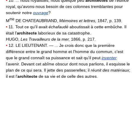
•
10. ... nous royalistes, nous quelque peu
architectes
de l'
édifice
royal, qu'avons-nous besoin de ces colonnes tremblantes pour
soutenir notre
ouvrage
?
me
M
DE CHATEAUBRIAND,
Mémoires et lettres,
1847, p. 139.
•
11. Tout ce qu'il avait
échafaudé
aboutissait à cette embûche. Il
était l'
architecte
laborieux de sa catastrophe.
HUGO,
Les Travailleurs de la mer,
1866, p. 217.
•
12. LE LIEUTENANT. — ... Je crois donc que la première
différence entre le grand homme et l'homme du commun, c'est
que le grand connaît sa puissance et sait qu'il peut
inventer
l'avenir. Devant cet abîme obscur dont nous parlions, il esquisse le
plan de ce qui sera. Il jette des passerelles; il
réunit des matériaux
;
il est l'
architecte
de sa vie et de celle des autres.