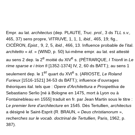
Empr. au lat.
architectus
(dep. PLAUTE,
Truc. prol.,
3 ds
TLL s.v.,
465, 37) sens propre, VITRUVE, 1, 1, 1,
ibid.,
465, 19; fig.,
CICÉRON,
Epist.,
9, 2, 5,
ibid.,
466, 13. Influence probable de l'ital.
architetto
«
id.
» (WIND, p. 50) lui-même empr. au lat. est attesté
e
e
au sens 2 dep. la 2
moitié du XIV
s. (PÉTRARQUE,
I Trionfi
in
Le
rime sparse e i trion fi
[1352-1374] IV, 2, 60 ds BATT.); au sens 1
er
e
seulement dep. le 1
quart du XVI
s. (ARIOSTE,
Le Roland
Furieux
[1516-1521] 34-53 ds BATT.); influence d'ouvrages
théoriques ital. tels que :
Opere d'Architettura e Prospettiva
de
Sebastiano Serlio [né à Bologne en 1475, mort à Lyon ou à
Fontainebleau en 1555] traduit en fr. par Jean Martin sous le titre :
Le premier livre d'architecture
en 1545. Dès Tertullien,
architectus
a désigné le Saint-Esprit (R. BRAUN, «
Deus christianorum
»,
recherches sur le vocab. doctrinal de Tertullien,
Paris, 1962, p.
387).