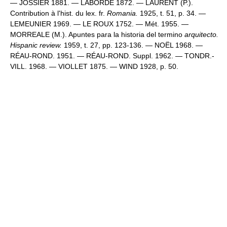
— JOSSIER 1881. — LABORDE 1872. — LAURENT (P.).
Contribution à l'hist. du lex. fr.
Romania.
1925, t. 51, p. 34. —
LEMEUNIER 1969. — LE ROUX 1752. — Mét. 1955. —
MORREALE (M.). Apuntes para la historia del termino
arquitecto.
Hispanic review.
1959, t. 27, pp. 123-136. — NOËL 1968. —
RÉAU-ROND. 1951. — RÉAU-ROND. Suppl. 1962. — TONDR.-
VILL. 1968. — VIOLLET 1875. — WIND 1928, p. 50.