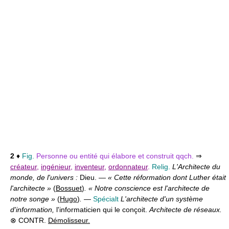
2
♦
Fig.
Personne ou entité qui élabore et construit qqch.
⇒
créateur
,
ingénieur
,
inventeur
,
ordonnateur
.
Relig.
L'Architecte du
monde, de l'univers :
Dieu. —
« Cette réformation dont Luther était
l'architecte »
(
Bossuet
)
. « Notre conscience est l'architecte de
notre songe »
(
Hugo
)
.
—
Spécialt
L'architecte d'un système
d'information,
l'informaticien qui le conçoit.
Architecte de réseaux.
⊗ CONTR.
Démolisseur.