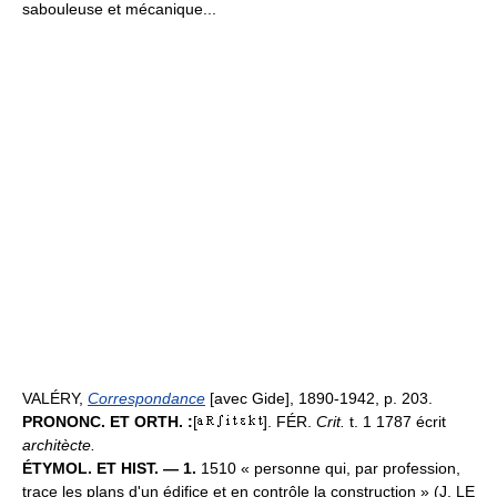
sabouleuse et mécanique...
VALÉRY,
Correspondance
[avec Gide], 1890-1942, p. 203.
PRONONC. ET ORTH. :
[
]. FÉR.
Crit.
t. 1 1787 écrit
architècte.
ÉTYMOL. ET HIST. — 1.
1510 « personne qui, par profession,
trace les plans d'un édifice et en contrôle la construction » (J. LE